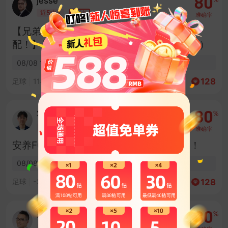
80
jesse
近
中
5
4
连红
4
准确率
【兄弟们！日韩赛事又来了啦！带大家抓高
配！】日职业+韩职业（大阪樱花+全北现代）
[韩K联]
全北现代 VS 济州SK
08/08 19:00
128
足球
11小时前
80
霍亮
%
近
中
5
4
连红
3
准确率
安养FCvs大田市民附比分、进球、半全场！
[韩K联]
安养FC VS 大田市民
08/08 19:00
128
足球
-25697秒前
80
老刘聊球
%
近
中
5
4