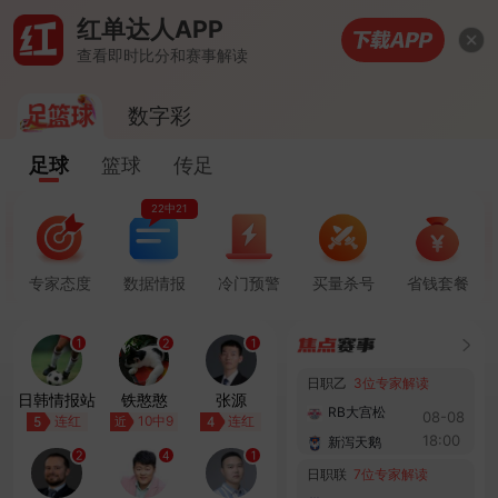
红单达人APP
查看即时比分和赛事解读
数字彩
足球
篮球
传足
22中21
专家态度
数据情报
冷门预警
买量杀号
省钱套餐
1
2
1
日职乙
3位专家解读
日韩情报站
铁憨憨
张源
RB大宫松
08-08
连红
10中9
连红
5
近
4
18:00
新泻天鹅
2
4
1
日职联
7位专家解读