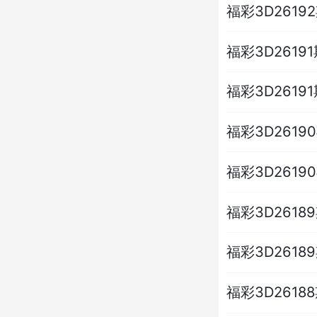
福彩3D261
福彩3D261
福彩3D261
福彩3D261
福彩3D261
福彩3D261
福彩3D261
福彩3D261