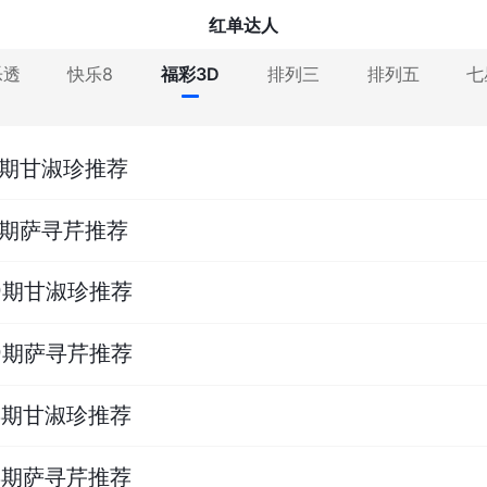
红单达人
乐透
快乐8
福彩3D
排列三
排列五
七
10期甘淑珍推荐
10期萨寻芹推荐
09期甘淑珍推荐
09期萨寻芹推荐
08期甘淑珍推荐
08期萨寻芹推荐