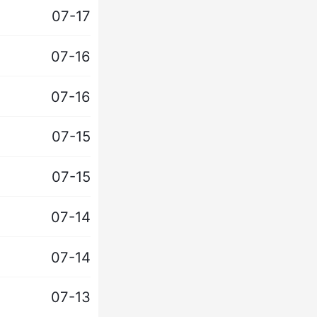
07-17
07-16
07-16
07-15
07-15
07-14
07-14
07-13