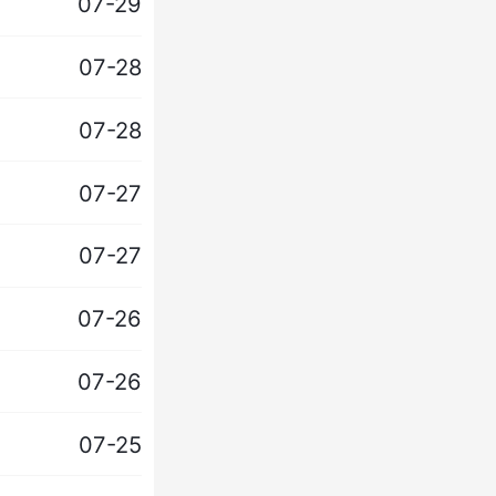
07-29
07-28
07-28
07-27
07-27
07-26
07-26
07-25