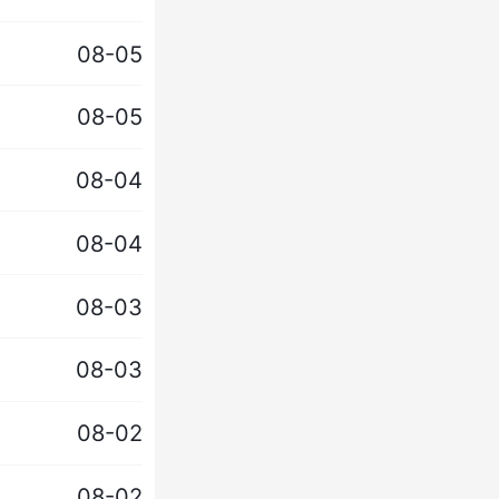
08-05
08-05
08-04
08-04
08-03
08-03
08-02
08-02