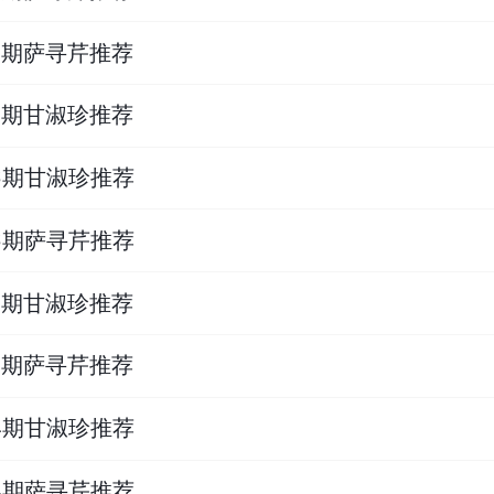
07期萨寻芹推荐
07期甘淑珍推荐
06期甘淑珍推荐
06期萨寻芹推荐
05期甘淑珍推荐
05期萨寻芹推荐
04期甘淑珍推荐
04期萨寻芹推荐