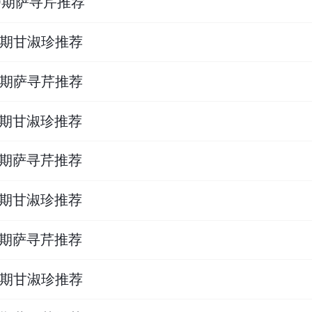
00期萨寻芹推荐
99期甘淑珍推荐
99期萨寻芹推荐
98期甘淑珍推荐
98期萨寻芹推荐
97期甘淑珍推荐
97期萨寻芹推荐
96期甘淑珍推荐