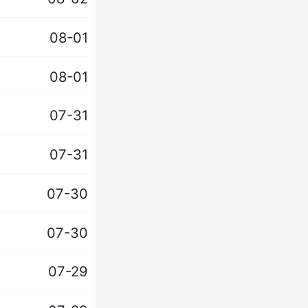
08-01
08-01
07-31
07-31
07-30
07-30
07-29