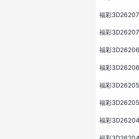
福彩3D262
福彩3D262
福彩3D262
福彩3D262
福彩3D262
福彩3D262
福彩3D262
福彩3D262