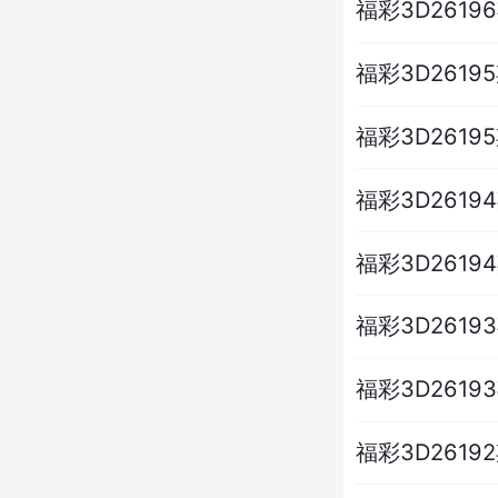
福彩3D261
福彩3D261
福彩3D261
福彩3D261
福彩3D261
福彩3D261
福彩3D261
福彩3D261