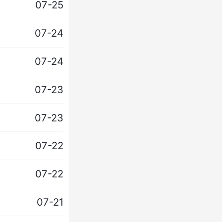
07-25
07-24
07-24
07-23
07-23
07-22
07-22
07-21